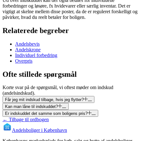
Ud over indskuddet kan der også betales for individuelle
forbedringer og løsøre, fx hvidevarer eller særlig inventar. Det er
vigtigt at skelne mellem disse poster, da de er reguleret forskelligt og
påvirker, hvad du reelt betaler for boligen.
Relaterede begreber
Andelsbevis
Andelskrone
Individuel forbedring
Overpris
Ofte stillede spørgsmål
Korte svar på de spørgsmål, vi oftest møder om
indskud
(andelsindskud)
.
Får jeg mit indskud tilbage, hvis jeg flytter?
Kan man låne til indskuddet?
Er indskuddet det samme som boligens pris?
← Tilbage til ordbogen
Andelsboliger i København
Københavns markedsplads for køb, salg og bytte af andelsboliger.