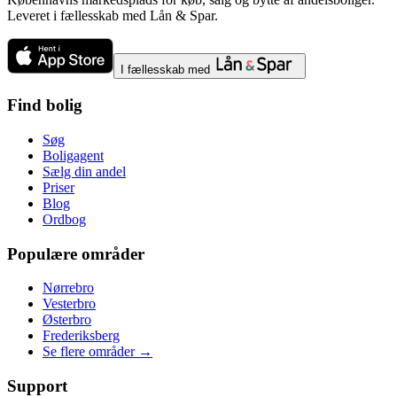
Leveret i fællesskab med Lån & Spar.
I fællesskab med
Find bolig
Søg
Boligagent
Sælg din andel
Priser
Blog
Ordbog
Populære områder
Nørrebro
Vesterbro
Østerbro
Frederiksberg
Se flere områder →
Support