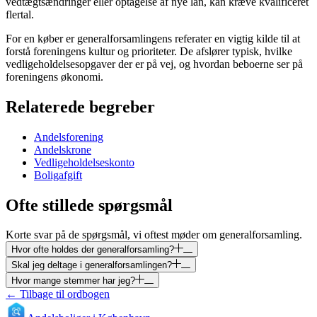
vedtægtsændringer eller optagelse af nye lån, kan kræve kvalificeret
flertal.
For en køber er generalforsamlingens referater en vigtig kilde til at
forstå foreningens kultur og prioriteter. De afslører typisk, hvilke
vedligeholdelsesopgaver der er på vej, og hvordan beboerne ser på
foreningens økonomi.
Relaterede begreber
Andelsforening
Andelskrone
Vedligeholdelseskonto
Boligafgift
Ofte stillede spørgsmål
Korte svar på de spørgsmål, vi oftest møder om
generalforsamling
.
Hvor ofte holdes der generalforsamling?
Skal jeg deltage i generalforsamlingen?
Hvor mange stemmer har jeg?
← Tilbage til ordbogen