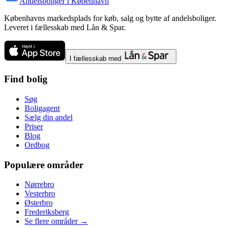
Andelsboliger i København
Københavns markedsplads for køb, salg og bytte af andelsboliger.
Leveret i fællesskab med Lån & Spar.
I fællesskab med
Find bolig
Søg
Boligagent
Sælg din andel
Priser
Blog
Ordbog
Populære områder
Nørrebro
Vesterbro
Østerbro
Frederiksberg
Se flere områder →