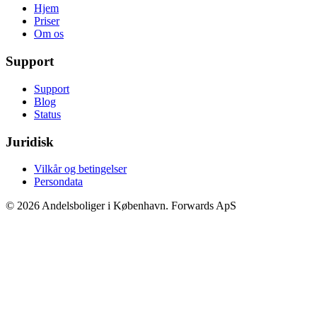
Hjem
Priser
Om os
Support
Support
Blog
Status
Juridisk
Vilkår og betingelser
Persondata
© 2026 Andelsboliger i København. Forwards ApS