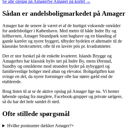
Se alle opslag
på Amager
Se
Amager
på kortet →
Sådan er andelsboligmarkedet
på Amager
Amager har de senere år været et af de hurtigst voksende områder
for andelsboliger i København. Med metro til både Indre By og
lufthavnen, Amager Strandpark som baghave og en blanding af
gamle karréer og nyere byggeri, tilbyder bydelen et alternativ til de
klassiske brokvarterer, ofte til en lavere pris pr. kvadratmeter.
Der er stor forskel på de enkelte kvarterer. Islands Brygge og
Amagerbro har klassisk byliv tæt på Indre By, mens Ørestad,
Sundby og områderne mod stranden byder på nybyggeri og
familievenlige boliger med altan og elevator. Boligafgiften kan
svinge en del, da nyere foreninger ofte har større gæld end de
etablerede.
Brug listen til at se de aktive opslag på Amager lige nu. Vi henter
løbende opslag fra mæglere, Facebook-grupper og private sælgere,
så du har det hele samlet ét sted.
Ofte stillede spørgsmål
Hvilke postnumre dækker Amager?
+