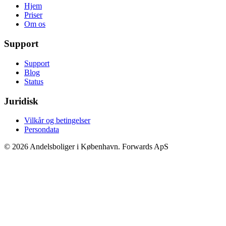
Hjem
Priser
Om os
Support
Support
Blog
Status
Juridisk
Vilkår og betingelser
Persondata
© 2026 Andelsboliger i København. Forwards ApS