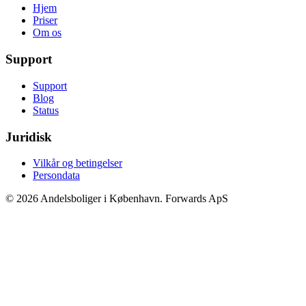
Hjem
Priser
Om os
Support
Support
Blog
Status
Juridisk
Vilkår og betingelser
Persondata
© 2026 Andelsboliger i København. Forwards ApS