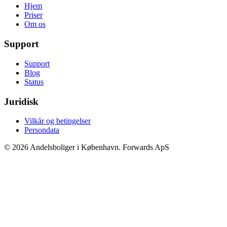
Hjem
Priser
Om os
Support
Support
Blog
Status
Juridisk
Vilkår og betingelser
Persondata
© 2026 Andelsboliger i København. Forwards ApS