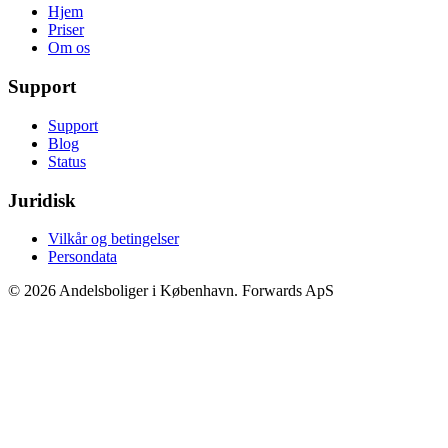
Hjem
Priser
Om os
Support
Support
Blog
Status
Juridisk
Vilkår og betingelser
Persondata
© 2026 Andelsboliger i København. Forwards ApS